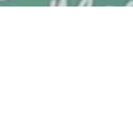
KLIENDID RÄÄGIVAD
Mida meie kliendid
arvavad?
Tellisime Asula OÜ-lt PVC-kattega
varikatuse. Jäime väga rahule nii
suhtlusega, ettevõtte paindlikkusega, kui ka
tehtud töö kvaliteediga ja
järelteenindusega. Meeldis nende
osavõtlikkus ja kaasamõtlemine parimate