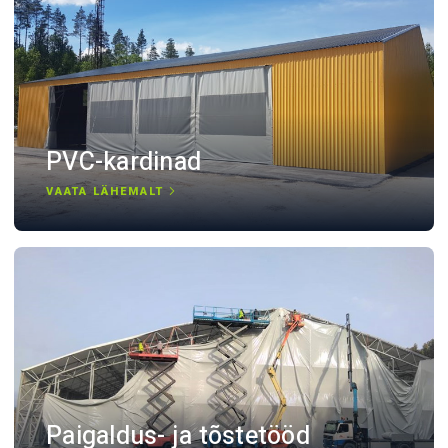
PVC-kardinad
VAATA LÄHEMALT
Paigaldus- ja tõstetööd